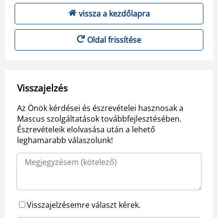
vissza a kezdőlapra
Oldal frissítése
Visszajelzés
Az Önök kérdései és észrevételei hasznosak a
Mascus szolgáltatások továbbfejlesztésében.
Észrevételeik elolvasása után a lehető
leghamarabb válaszolunk!
Visszajelzésemre választ kérek.