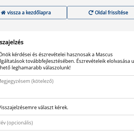
vissza a kezdőlapra
Oldal frissítése
szajelzés
Önök kérdései és észrevételei hasznosak a Mascus
lgáltatások továbbfejlesztésében. Észrevételeik elolvasása 
ehető leghamarabb válaszolunk!
Visszajelzésemre választ kérek.