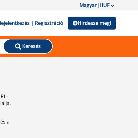
Magyar
|
HUF
Bejelentkezés | Regisztráció
Hirdesse meg!
Keresés
URL-
álja,
 és a