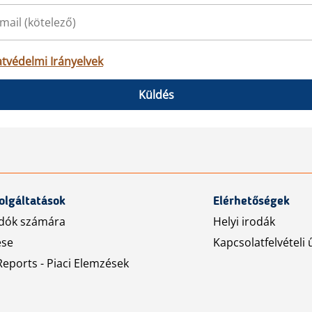
tvédelmi Irányelvek
Küldés
olgáltatások
Elérhetőségek
dók számára
Helyi irodák
ése
Kapcsolatfelvételi 
eports - Piaci Elemzések