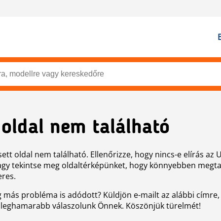
 oldal nem található
ett oldal nem található. Ellenőrizze, hogy nincs-e elírás az 
agy tekintse meg oldaltérképünket, hogy könnyebben megtal
eres.
g más probléma is adódott? Küldjön e-mailt az alábbi címre,
 leghamarabb válaszolunk Önnek. Köszönjük türelmét!