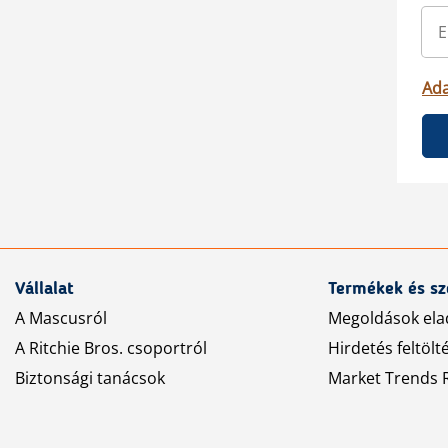
Ada
Vállalat
Termékek és sz
A Mascusról
Megoldások ela
A Ritchie Bros. csoportról
Hirdetés feltölt
Biztonsági tanácsok
Market Trends R