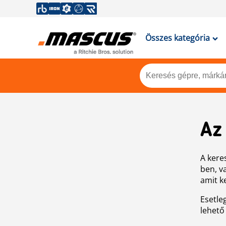
Összes kategória
Az
A keres
ben, v
amit k
Esetle
lehető