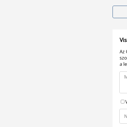
Vis
Az 
szo
a l