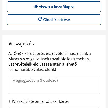
vissza a kezdőlapra
Oldal frissítése
Visszajelzés
Az Önök kérdései és észrevételei hasznosak a
Mascus szolgáltatások továbbfejlesztésében.
Észrevételeik elolvasása után a lehető
leghamarabb válaszolunk!
Visszajelzésemre választ kérek.