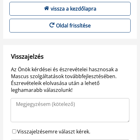
vissza a kezdőlapra
Oldal frissítése
Visszajelzés
Az Önök kérdései és észrevételei hasznosak a
Mascus szolgáltatások továbbfejlesztésében.
Észrevételeik elolvasása után a lehető
leghamarabb válaszolunk!
Visszajelzésemre választ kérek.