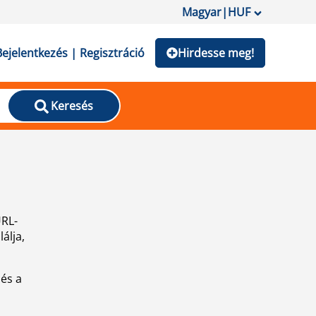
Magyar
|
HUF
Bejelentkezés | Regisztráció
Hirdesse meg!
Keresés
URL-
álja,
 és a