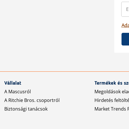
Ada
Vállalat
Termékek és sz
A Mascusról
Megoldások ela
A Ritchie Bros. csoportról
Hirdetés feltölt
Biztonsági tanácsok
Market Trends R