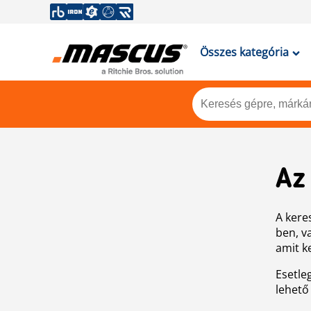
Összes kategória
Az
A keres
ben, v
amit k
Esetle
lehető