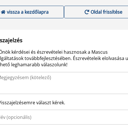
vissza a kezdőlapra
Oldal frissítése
szajelzés
Önök kérdései és észrevételei hasznosak a Mascus
lgáltatások továbbfejlesztésében. Észrevételeik elolvasása 
ehető leghamarabb válaszolunk!
Visszajelzésemre választ kérek.