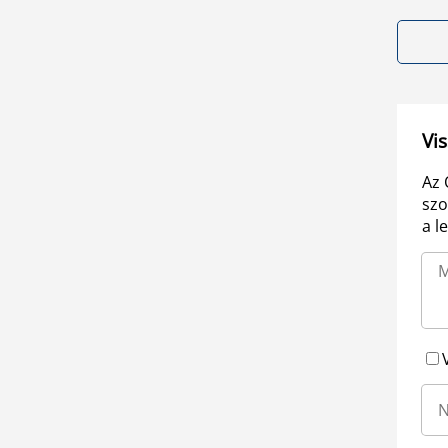
Vis
Az 
szo
a l