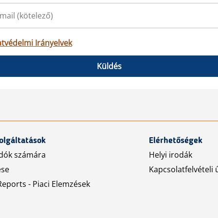
tvédelmi Irányelvek
Küldés
olgáltatások
Elérhetőségek
dók számára
Helyi irodák
ése
Kapcsolatfelvételi 
eports - Piaci Elemzések