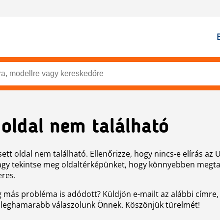
 oldal nem található
ett oldal nem található. Ellenőrizze, hogy nincs-e elírás az 
agy tekintse meg oldaltérképünket, hogy könnyebben megtal
eres.
g más probléma is adódott? Küldjön e-mailt az alábbi címre,
 leghamarabb válaszolunk Önnek. Köszönjük türelmét!