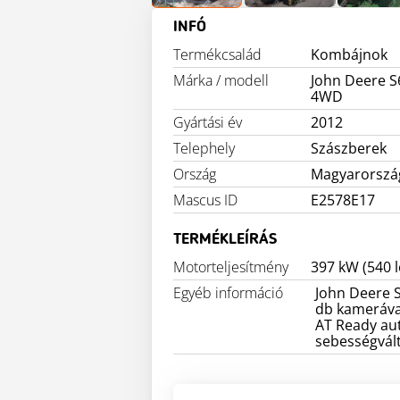
INFÓ
Termékcsalád
Kombájnok
Márka / modell
John Deere S
4WD
Gyártási év
2012
Telephely
Szászberek
Ország
Magyarorszá
Mascus ID
E2578E17
TERMÉKLEÍRÁS
Motorteljesítmény
397 kW (540 
Egyéb információ
John Deere 
db kamerával
AT Ready au
sebességvált