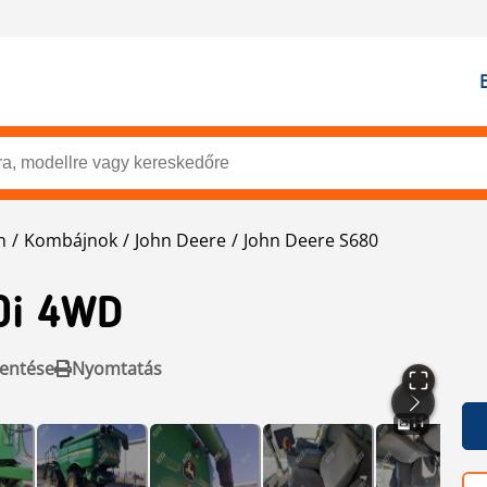
n
Kombájnok
John Deere
John Deere S680
0i 4WD
entése
Nyomtatás
11