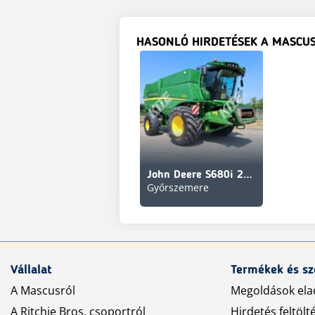
HASONLÓ HIRDETÉSEK A MASCU
John Deere S680i 2WD
Győrszemere
Vállalat
Termékek és sz
A Mascusról
Megoldások ela
A Ritchie Bros. csoportról
Hirdetés feltölt