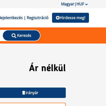
Magyar
|
HUF
Bejelentkezés | Regisztráció
Hirdesse meg!
Keresés
Ár nélkül
irányár