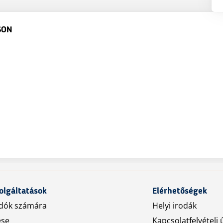
SON
olgáltatások
Elérhetőségek
dók számára
Helyi irodák
ése
Kapcsolatfelvételi 