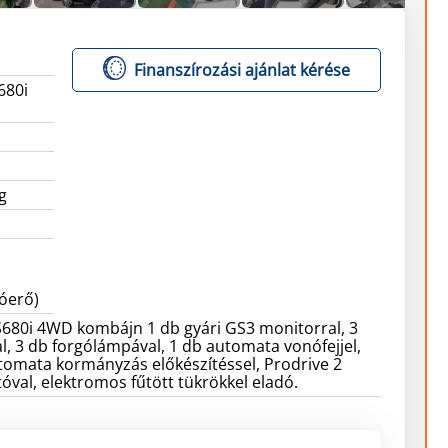
Finanszírozási ajánlat kérése
680i
g
lóerő)
S680i 4WD kombájn 1 db gyári GS3 monitorral, 3
, 3 db forgólámpával, 1 db automata vonófejjel,
tomata kormányzás előkészítéssel, Prodrive 2
óval, elektromos fűtött tükrökkel eladó.