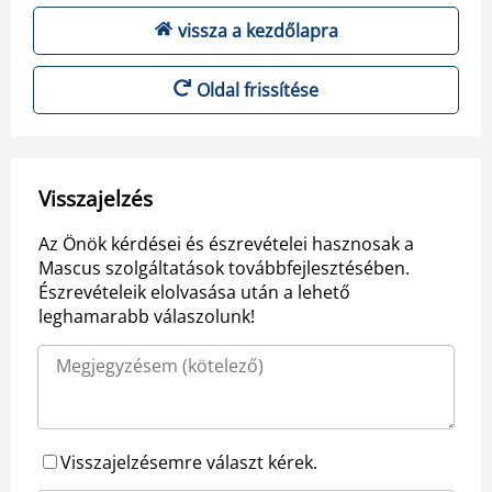
vissza a kezdőlapra
Oldal frissítése
Visszajelzés
Az Önök kérdései és észrevételei hasznosak a
Mascus szolgáltatások továbbfejlesztésében.
Észrevételeik elolvasása után a lehető
leghamarabb válaszolunk!
Visszajelzésemre választ kérek.