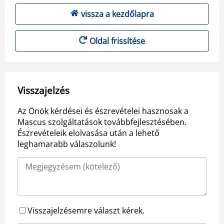
vissza a kezdőlapra
Oldal frissítése
Visszajelzés
Az Önök kérdései és észrevételei hasznosak a
Mascus szolgáltatások továbbfejlesztésében.
Észrevételeik elolvasása után a lehető
leghamarabb válaszolunk!
Visszajelzésemre választ kérek.