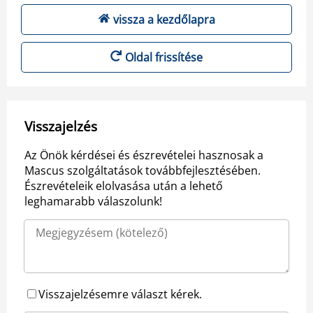
vissza a kezdőlapra
Oldal frissítése
Visszajelzés
Az Önök kérdései és észrevételei hasznosak a
Mascus szolgáltatások továbbfejlesztésében.
Észrevételeik elolvasása után a lehető
leghamarabb válaszolunk!
Visszajelzésemre választ kérek.