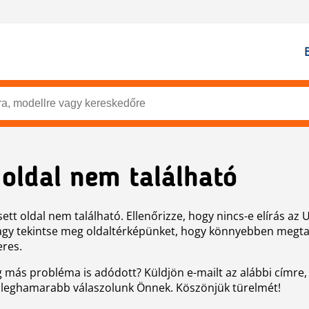
 oldal nem található
ett oldal nem található. Ellenőrizze, hogy nincs-e elírás az 
agy tekintse meg oldaltérképünket, hogy könnyebben megtal
eres.
g más probléma is adódott? Küldjön e-mailt az alábbi címre,
 leghamarabb válaszolunk Önnek. Köszönjük türelmét!