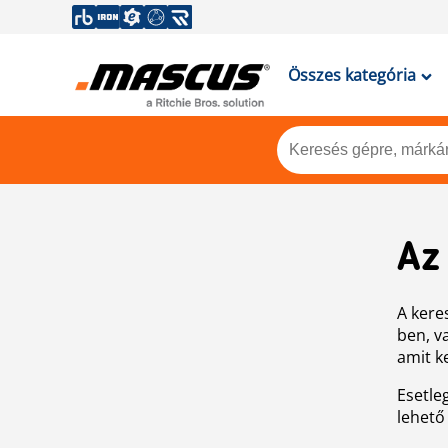
Összes kategória
Az
A keres
ben, v
amit k
Esetle
lehető