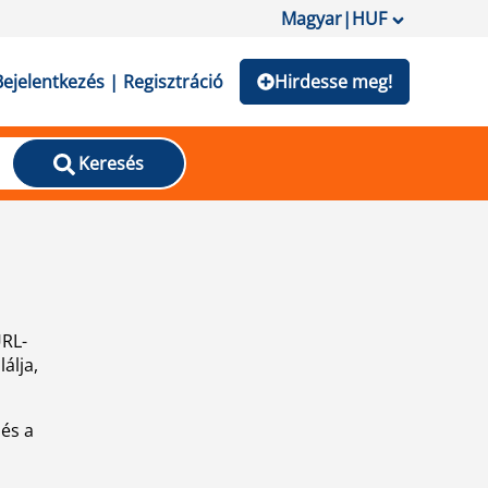
Magyar
|
HUF
Bejelentkezés | Regisztráció
Hirdesse meg!
Keresés
URL-
álja,
 és a