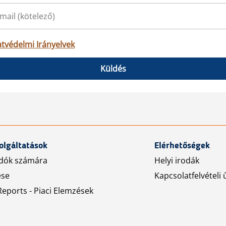
tvédelmi Irányelvek
Küldés
olgáltatások
Elérhetőségek
dók számára
Helyi irodák
ése
Kapcsolatfelvételi 
eports - Piaci Elemzések