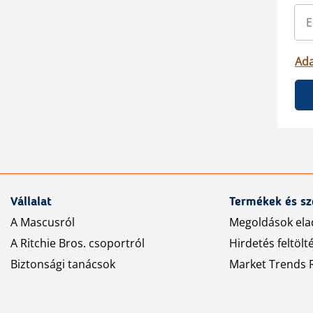
Ada
Vállalat
Termékek és sz
A Mascusról
Megoldások ela
A Ritchie Bros. csoportról
Hirdetés feltölt
Biztonsági tanácsok
Market Trends R