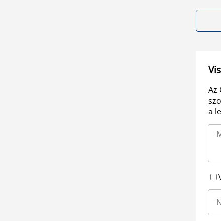
Vis
Az 
szo
a l