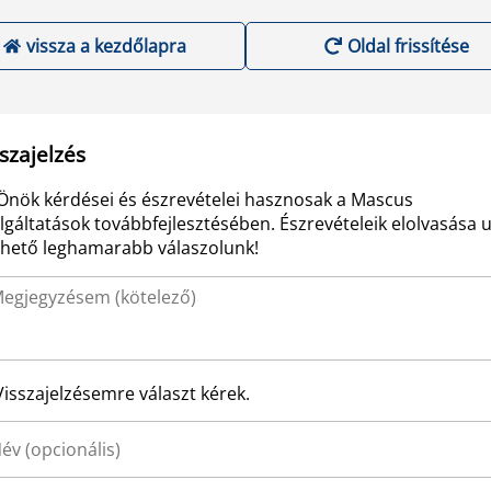
vissza a kezdőlapra
Oldal frissítése
szajelzés
Önök kérdései és észrevételei hasznosak a Mascus
lgáltatások továbbfejlesztésében. Észrevételeik elolvasása 
ehető leghamarabb válaszolunk!
Visszajelzésemre választ kérek.