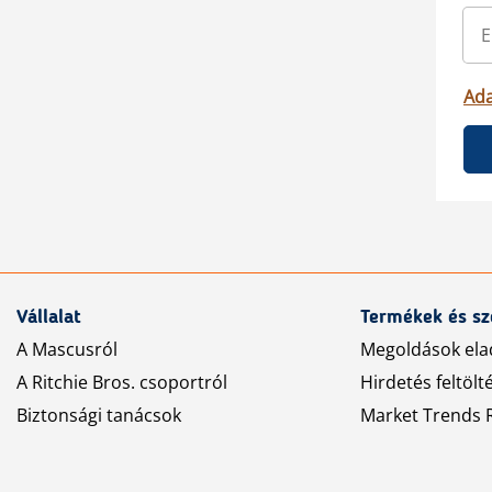
Ada
Vállalat
Termékek és sz
A Mascusról
Megoldások ela
A Ritchie Bros. csoportról
Hirdetés feltölt
Biztonsági tanácsok
Market Trends R