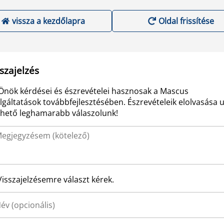
vissza a kezdőlapra
Oldal frissítése
szajelzés
Önök kérdései és észrevételei hasznosak a Mascus
lgáltatások továbbfejlesztésében. Észrevételeik elolvasása 
ehető leghamarabb válaszolunk!
Visszajelzésemre választ kérek.