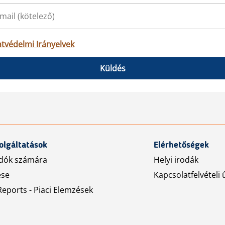
tvédelmi Irányelvek
Küldés
olgáltatások
Elérhetőségek
dók számára
Helyi irodák
ése
Kapcsolatfelvételi 
eports - Piaci Elemzések