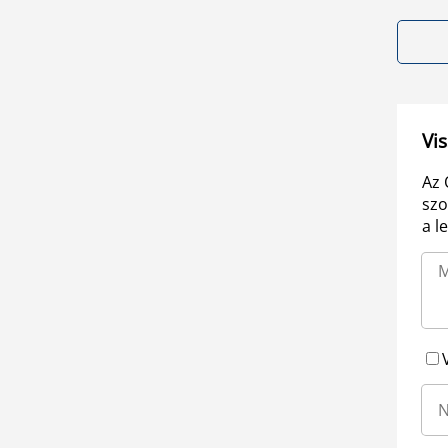
Vis
Az 
szo
a l