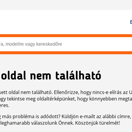
 oldal nem található
ett oldal nem található. Ellenőrizze, hogy nincs-e elírás az 
agy tekintse meg oldaltérképünket, hogy könnyebben megtal
eres.
g más probléma is adódott? Küldjön e-mailt az alábbi címre,
 leghamarabb válaszolunk Önnek. Köszönjük türelmét!