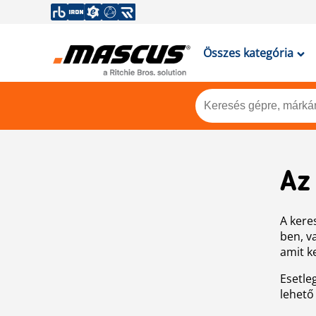
Összes kategória
Az
A keres
ben, v
amit k
Esetle
lehető