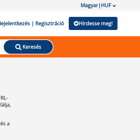
Magyar
|
HUF
Bejelentkezés | Regisztráció
Hirdesse meg!
Keresés
URL-
álja,
 és a