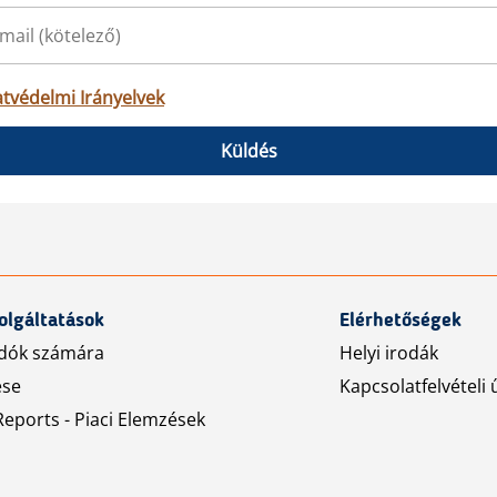
tvédelmi Irányelvek
Küldés
olgáltatások
Elérhetőségek
dók számára
Helyi irodák
ése
Kapcsolatfelvételi 
eports - Piaci Elemzések