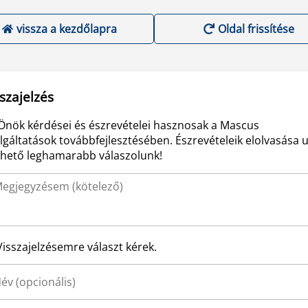
vissza a kezdőlapra
Oldal frissítése
szajelzés
Önök kérdései és észrevételei hasznosak a Mascus
lgáltatások továbbfejlesztésében. Észrevételeik elolvasása 
ehető leghamarabb válaszolunk!
Visszajelzésemre választ kérek.