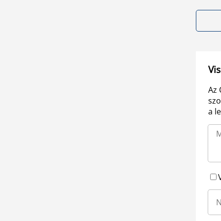
Vis
Az 
szo
a l