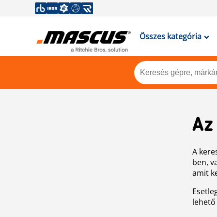
Összes kategória
Az
A keres
ben, v
amit k
Esetle
lehető