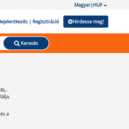
Magyar
|
HUF
Bejelentkezés | Regisztráció
Hirdesse meg!
Keresés
URL-
álja,
 és a