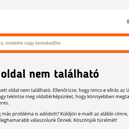
 oldal nem található
ett oldal nem található. Ellenőrizze, hogy nincs-e elírás az 
agy tekintse meg oldaltérképünket, hogy könnyebben megtal
eres.
g más probléma is adódott? Küldjön e-mailt az alábbi címre,
 leghamarabb válaszolunk Önnek. Köszönjük türelmét!