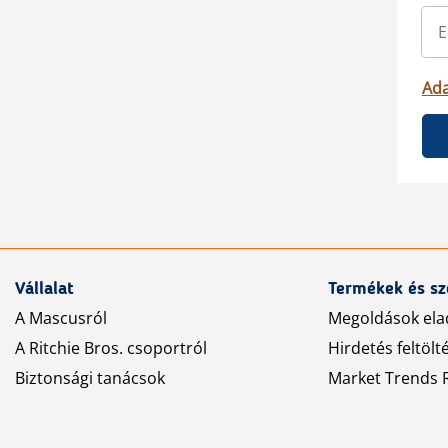
Ada
Vállalat
Termékek és sz
A Mascusról
Megoldások ela
A Ritchie Bros. csoportról
Hirdetés feltölt
Biztonsági tanácsok
Market Trends R