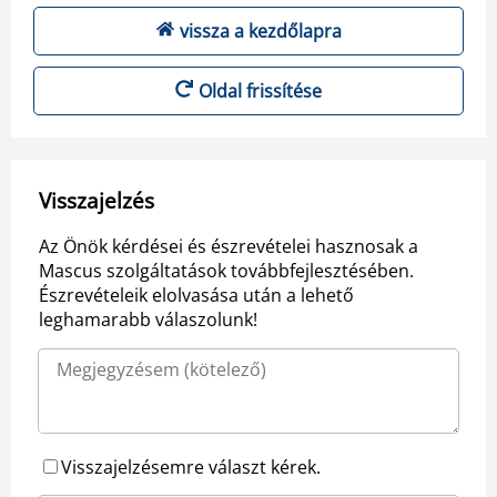
vissza a kezdőlapra
Oldal frissítése
Visszajelzés
Az Önök kérdései és észrevételei hasznosak a
Mascus szolgáltatások továbbfejlesztésében.
Észrevételeik elolvasása után a lehető
leghamarabb válaszolunk!
Visszajelzésemre választ kérek.