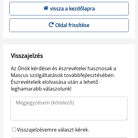
vissza a kezdőlapra
Oldal frissítése
Visszajelzés
Az Önök kérdései és észrevételei hasznosak a
Mascus szolgáltatások továbbfejlesztésében.
Észrevételeik elolvasása után a lehető
leghamarabb válaszolunk!
Visszajelzésemre választ kérek.