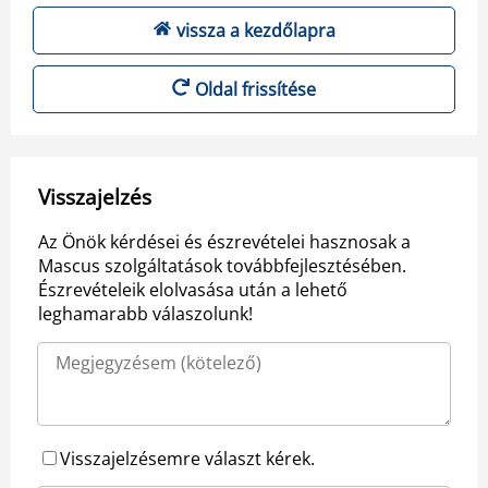
vissza a kezdőlapra
Oldal frissítése
Visszajelzés
Az Önök kérdései és észrevételei hasznosak a
Mascus szolgáltatások továbbfejlesztésében.
Észrevételeik elolvasása után a lehető
leghamarabb válaszolunk!
Visszajelzésemre választ kérek.