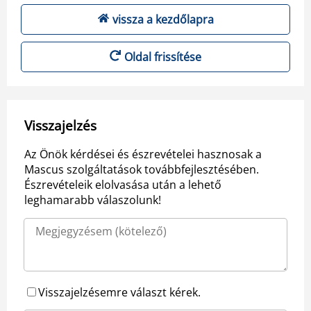
vissza a kezdőlapra
Oldal frissítése
Visszajelzés
Az Önök kérdései és észrevételei hasznosak a
Mascus szolgáltatások továbbfejlesztésében.
Észrevételeik elolvasása után a lehető
leghamarabb válaszolunk!
Visszajelzésemre választ kérek.