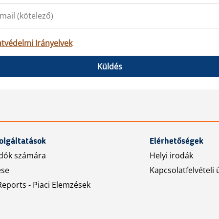
tvédelmi Irányelvek
Küldés
olgáltatások
Elérhetőségek
dók számára
Helyi irodák
ése
Kapcsolatfelvételi 
eports - Piaci Elemzések