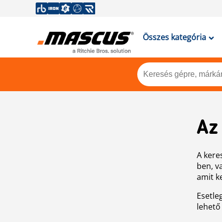
Összes kategória
Az
A keres
ben, v
amit k
Esetle
lehető