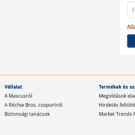
Ada
Vállalat
Termékek és sz
A Mascusról
Megoldások ela
A Ritchie Bros. csoportról
Hirdetés feltölt
Biztonsági tanácsok
Market Trends R