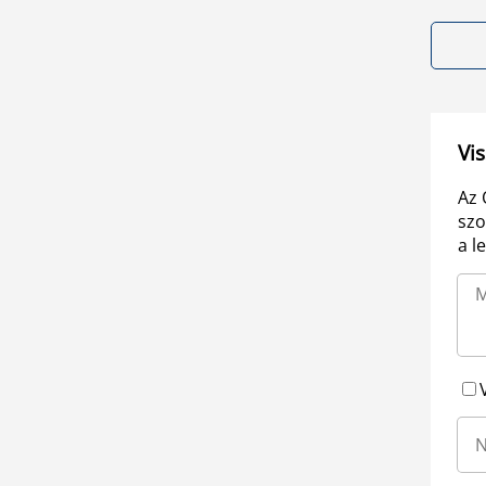
Vis
Az 
szo
a l