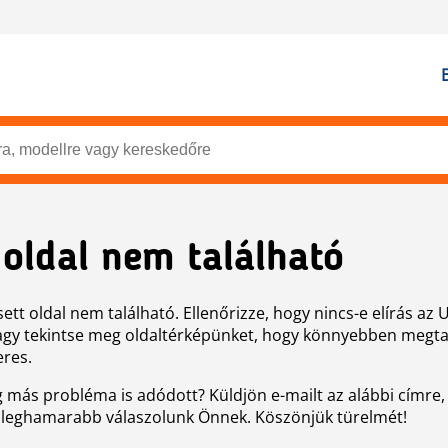
 oldal nem található
ett oldal nem található. Ellenőrizze, hogy nincs-e elírás az 
agy tekintse meg oldaltérképünket, hogy könnyebben megtal
eres.
g más probléma is adódott? Küldjön e-mailt az alábbi címre,
 leghamarabb válaszolunk Önnek. Köszönjük türelmét!