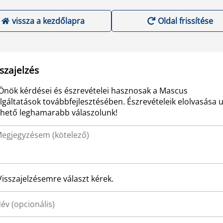
vissza a kezdőlapra
Oldal frissítése
szajelzés
Önök kérdései és észrevételei hasznosak a Mascus
lgáltatások továbbfejlesztésében. Észrevételeik elolvasása 
ehető leghamarabb válaszolunk!
Visszajelzésemre választ kérek.