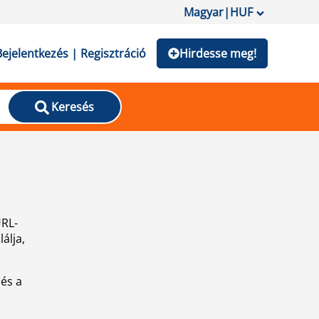
Magyar
|
HUF
Bejelentkezés | Regisztráció
Hirdesse meg!
Keresés
URL-
álja,
 és a