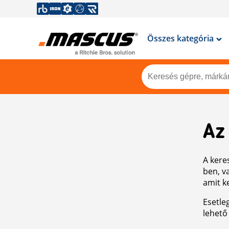
Összes kategória
Az
A keres
ben, v
amit k
Esetle
lehető