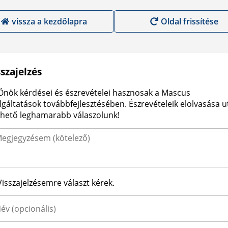
vissza a kezdőlapra
Oldal frissítése
sszajelzés
Önök kérdései és észrevételei hasznosak a Mascus
lgáltatások továbbfejlesztésében. Észrevételeik elolvasása 
ehető leghamarabb válaszolunk!
Visszajelzésemre választ kérek.