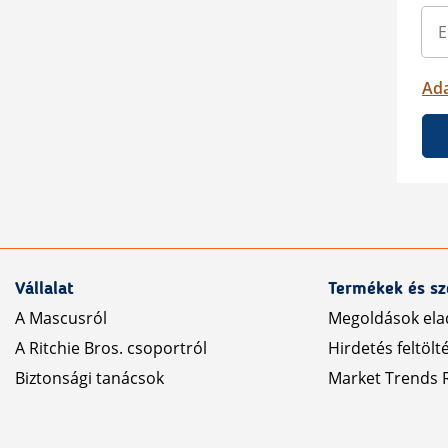
Ada
Vállalat
Termékek és sz
A Mascusról
Megoldások ela
A Ritchie Bros. csoportról
Hirdetés feltölt
Biztonsági tanácsok
Market Trends R