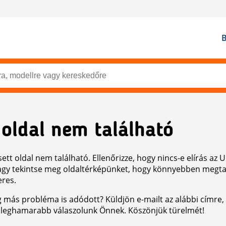
B
 oldal nem található
ett oldal nem található. Ellenőrizze, hogy nincs-e elírás az 
agy tekintse meg oldaltérképünket, hogy könnyebben megtal
eres.
g más probléma is adódott? Küldjön e-mailt az alábbi címre, 
 leghamarabb válaszolunk Önnek. Köszönjük türelmét!