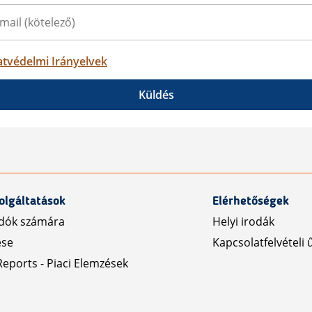
tvédelmi Irányelvek
Küldés
olgáltatások
Elérhetőségek
dók számára
Helyi irodák
ése
Kapcsolatfelvételi 
eports - Piaci Elemzések