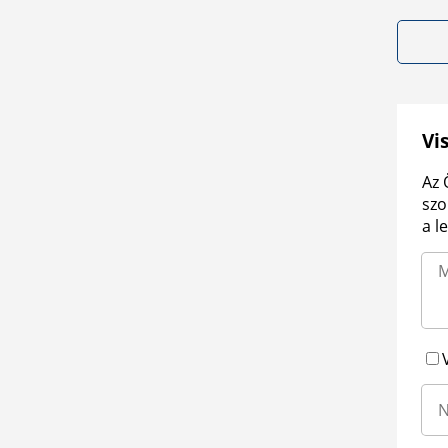
Vi
Az 
szo
a l