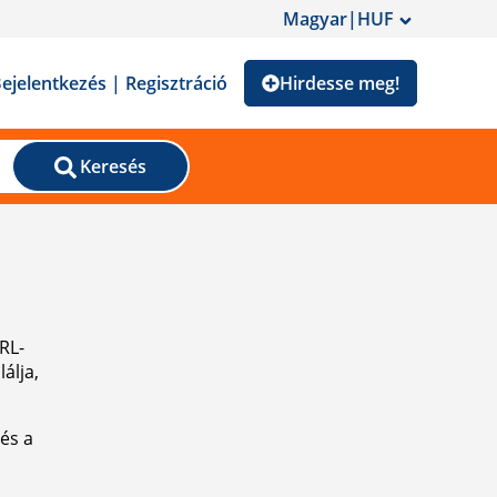
Magyar
|
HUF
ejelentkezés | Regisztráció
Hirdesse meg!
Keresés
URL-
álja,
és a