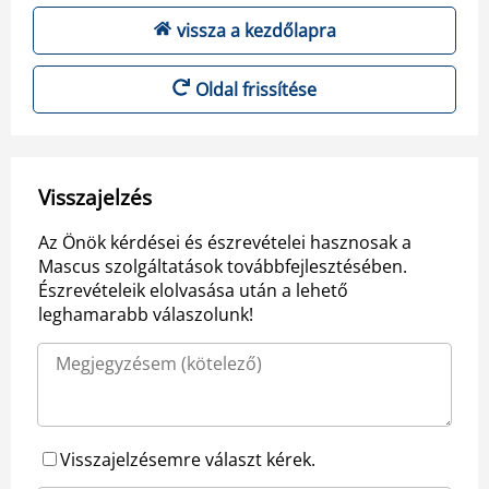
vissza a kezdőlapra
Oldal frissítése
Visszajelzés
Az Önök kérdései és észrevételei hasznosak a
Mascus szolgáltatások továbbfejlesztésében.
Észrevételeik elolvasása után a lehető
leghamarabb válaszolunk!
Visszajelzésemre választ kérek.