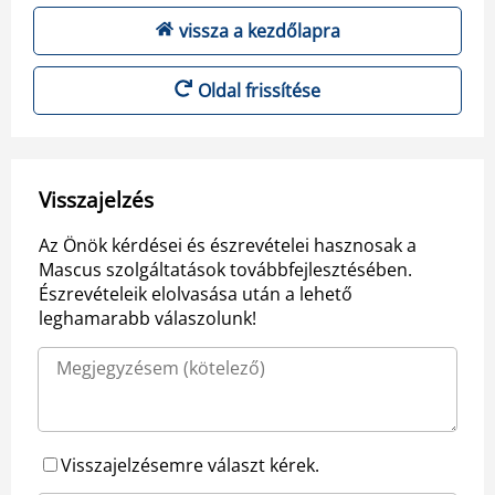
vissza a kezdőlapra
Oldal frissítése
Visszajelzés
Az Önök kérdései és észrevételei hasznosak a
Mascus szolgáltatások továbbfejlesztésében.
Észrevételeik elolvasása után a lehető
leghamarabb válaszolunk!
Visszajelzésemre választ kérek.