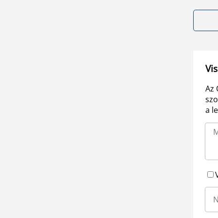
Vis
Az 
szo
a l