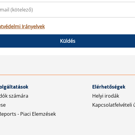
tvédelmi Irányelvek
Küldés
olgáltatások
Elérhetőségek
dók számára
Helyi irodák
ése
Kapcsolatfelvételi 
eports - Piaci Elemzések