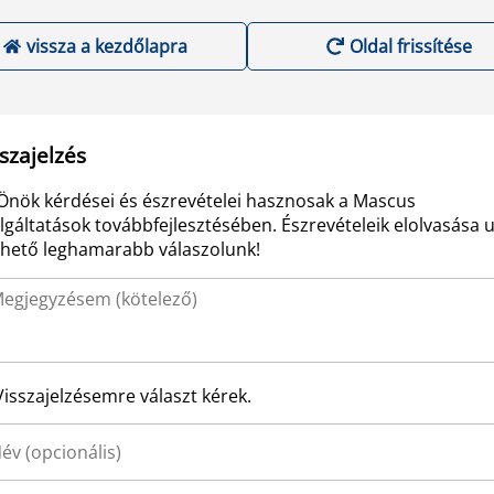
vissza a kezdőlapra
Oldal frissítése
szajelzés
Önök kérdései és észrevételei hasznosak a Mascus
lgáltatások továbbfejlesztésében. Észrevételeik elolvasása 
ehető leghamarabb válaszolunk!
Visszajelzésemre választ kérek.