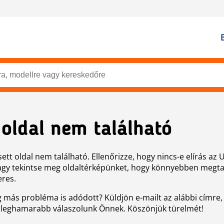
 oldal nem található
ett oldal nem található. Ellenőrizze, hogy nincs-e elírás az 
agy tekintse meg oldaltérképünket, hogy könnyebben megtal
eres.
g más probléma is adódott? Küldjön e-mailt az alábbi címre,
 leghamarabb válaszolunk Önnek. Köszönjük türelmét!