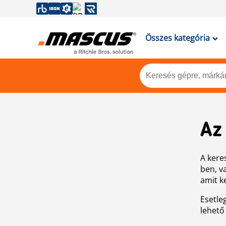
Összes kategória
Az
A keres
ben, v
amit k
Esetle
lehető