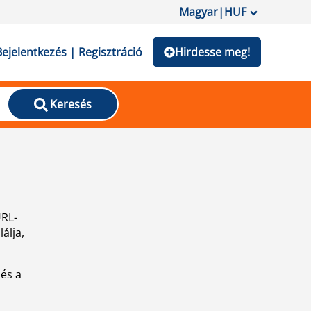
Magyar
|
HUF
Bejelentkezés | Regisztráció
Hirdesse meg!
Keresés
URL-
álja,
 és a