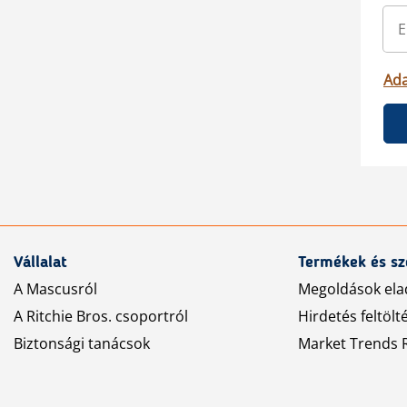
Ada
Vállalat
Termékek és sz
A Mascusról
Megoldások ela
A Ritchie Bros. csoportról
Hirdetés feltölt
Biztonsági tanácsok
Market Trends R