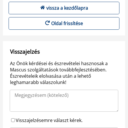
vissza a kezdőlapra
Oldal frissítése
Visszajelzés
Az Önök kérdései és észrevételei hasznosak a
Mascus szolgáltatások továbbfejlesztésében.
Észrevételeik elolvasása után a lehető
leghamarabb válaszolunk!
Visszajelzésemre választ kérek.