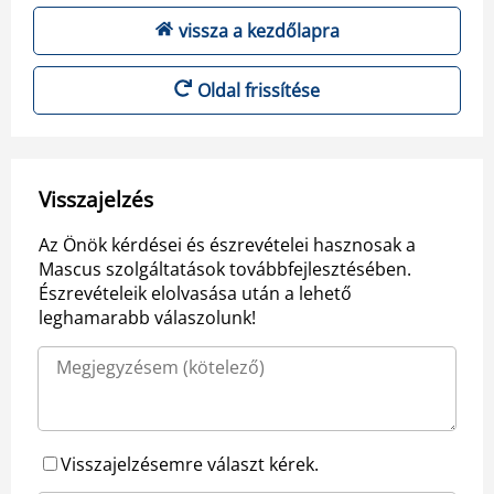
vissza a kezdőlapra
Oldal frissítése
Visszajelzés
Az Önök kérdései és észrevételei hasznosak a
Mascus szolgáltatások továbbfejlesztésében.
Észrevételeik elolvasása után a lehető
leghamarabb válaszolunk!
Visszajelzésemre választ kérek.