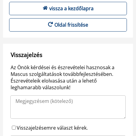
vissza a kezdőlapra
Oldal frissítése
Visszajelzés
Az Önök kérdései és észrevételei hasznosak a
Mascus szolgáltatások továbbfejlesztésében.
Észrevételeik elolvasása után a lehető
leghamarabb válaszolunk!
Visszajelzésemre választ kérek.