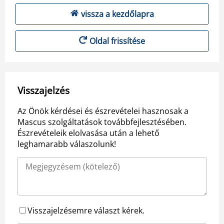
vissza a kezdőlapra
Oldal frissítése
Visszajelzés
Az Önök kérdései és észrevételei hasznosak a
Mascus szolgáltatások továbbfejlesztésében.
Észrevételeik elolvasása után a lehető
leghamarabb válaszolunk!
Visszajelzésemre választ kérek.