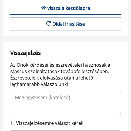
vissza a kezdőlapra
Oldal frissítése
Visszajelzés
Az Önök kérdései és észrevételei hasznosak a
Mascus szolgáltatások továbbfejlesztésében.
Észrevételeik elolvasása után a lehető
leghamarabb válaszolunk!
Visszajelzésemre választ kérek.