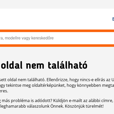
 oldal nem található
ett oldal nem található. Ellenőrizze, hogy nincs-e elírás az 
agy tekintse meg oldaltérképünket, hogy könnyebben megtal
eres.
g más probléma is adódott? Küldjön e-mailt az alábbi címre,
 leghamarabb válaszolunk Önnek. Köszönjük türelmét!