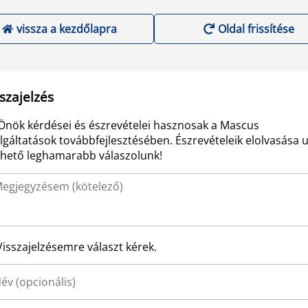
vissza a kezdőlapra
Oldal frissítése
szajelzés
Önök kérdései és észrevételei hasznosak a Mascus
lgáltatások továbbfejlesztésében. Észrevételeik elolvasása 
ehető leghamarabb válaszolunk!
Visszajelzésemre választ kérek.