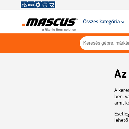
Összes kategória
Az
A keres
ben, v
amit k
Esetle
lehető