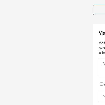
Vis
Az 
szo
a l