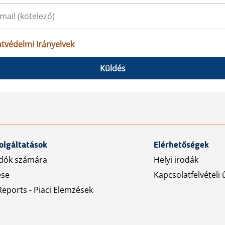
tvédelmi Irányelvek
Küldés
olgáltatások
Elérhetőségek
dók számára
Helyi irodák
ése
Kapcsolatfelvételi 
eports - Piaci Elemzések