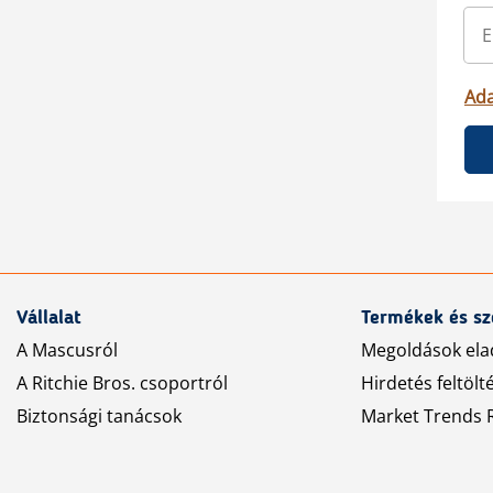
Ada
Vállalat
Termékek és sz
A Mascusról
Megoldások ela
A Ritchie Bros. csoportról
Hirdetés feltölt
Biztonsági tanácsok
Market Trends R