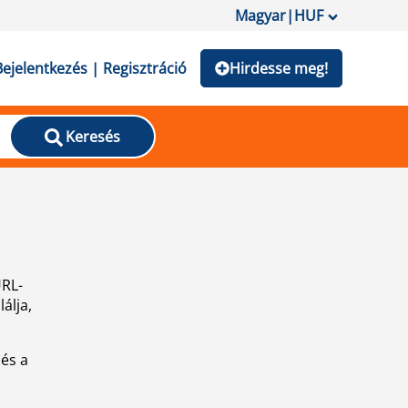
Magyar
|
HUF
Bejelentkezés | Regisztráció
Hirdesse meg!
Keresés
URL-
álja,
 és a