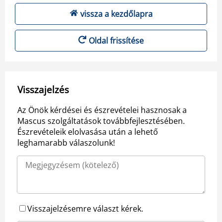
vissza a kezdőlapra
Oldal frissítése
Visszajelzés
Az Önök kérdései és észrevételei hasznosak a
Mascus szolgáltatások továbbfejlesztésében.
Észrevételeik elolvasása után a lehető
leghamarabb válaszolunk!
Visszajelzésemre választ kérek.