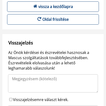
vissza a kezdőlapra
Oldal frissítése
Visszajelzés
Az Önök kérdései és észrevételei hasznosak a
Mascus szolgáltatások továbbfejlesztésében.
Észrevételeik elolvasása után a lehető
leghamarabb válaszolunk!
Visszajelzésemre választ kérek.