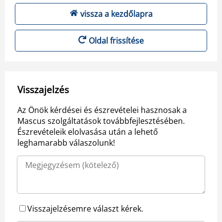
vissza a kezdőlapra
Oldal frissítése
Visszajelzés
Az Önök kérdései és észrevételei hasznosak a
Mascus szolgáltatások továbbfejlesztésében.
Észrevételeik elolvasása után a lehető
leghamarabb válaszolunk!
Visszajelzésemre választ kérek.