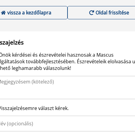
vissza a kezdőlapra
Oldal frissítése
szajelzés
Önök kérdései és észrevételei hasznosak a Mascus
lgáltatások továbbfejlesztésében. Észrevételeik elolvasása 
ehető leghamarabb válaszolunk!
Visszajelzésemre választ kérek.