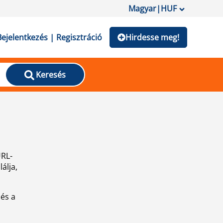
Magyar
|
HUF
Bejelentkezés | Regisztráció
Hirdesse meg!
Keresés
URL-
álja,
 és a