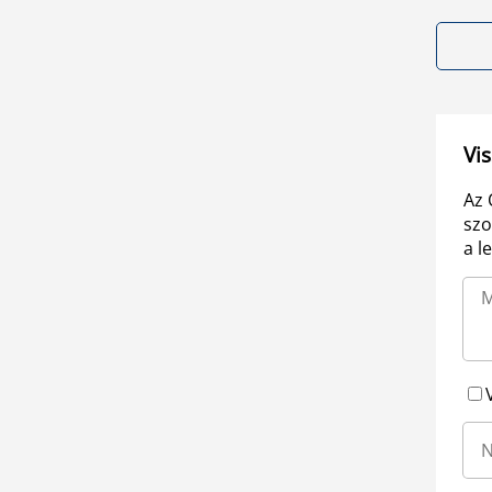
Vis
Az 
szo
a l