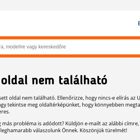
 oldal nem található
ett oldal nem található. Ellenőrizze, hogy nincs-e elírás az 
agy tekintse meg oldaltérképünket, hogy könnyebben megtal
eres.
g más probléma is adódott? Küldjön e-mailt az alábbi címre,
 leghamarabb válaszolunk Önnek. Köszönjük türelmét!