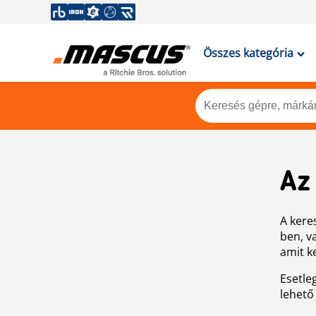
Összes kategória
Az
A keres
ben, v
amit k
Esetle
lehető