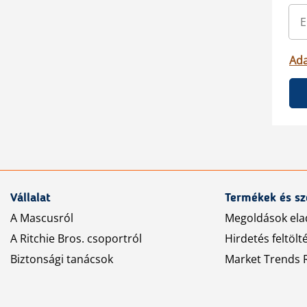
Ada
Vállalat
Termékek és sz
A Mascusról
Megoldások ela
A Ritchie Bros. csoportról
Hirdetés feltölt
Biztonsági tanácsok
Market Trends R