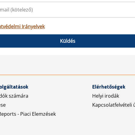
tvédelmi Irányelvek
Küldés
olgáltatások
Elérhetőségek
dók számára
Helyi irodák
ése
Kapcsolatfelvételi 
eports - Piaci Elemzések