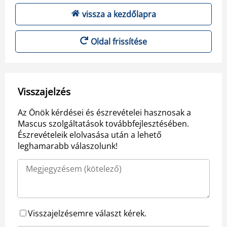
vissza a kezdőlapra
Oldal frissítése
Visszajelzés
Az Önök kérdései és észrevételei hasznosak a
Mascus szolgáltatások továbbfejlesztésében.
Észrevételeik elolvasása után a lehető
leghamarabb válaszolunk!
Visszajelzésemre választ kérek.