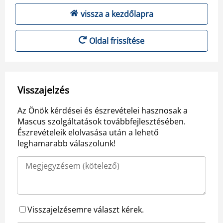
vissza a kezdőlapra
Oldal frissítése
Visszajelzés
Az Önök kérdései és észrevételei hasznosak a
Mascus szolgáltatások továbbfejlesztésében.
Észrevételeik elolvasása után a lehető
leghamarabb válaszolunk!
Visszajelzésemre választ kérek.