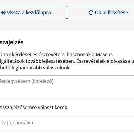
vissza a kezdőlapra
Oldal frissítése
szajelzés
Önök kérdései és észrevételei hasznosak a Mascus
lgáltatások továbbfejlesztésében. Észrevételeik elolvasása 
ehető leghamarabb válaszolunk!
Visszajelzésemre választ kérek.