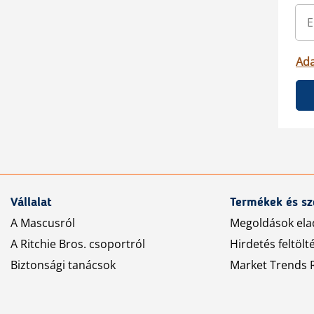
Ada
Vállalat
Termékek és sz
A Mascusról
Megoldások ela
A Ritchie Bros. csoportról
Hirdetés feltölt
Biztonsági tanácsok
Market Trends R