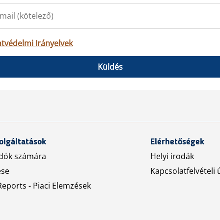
tvédelmi Irányelvek
Küldés
olgáltatások
Elérhetőségek
dók számára
Helyi irodák
ése
Kapcsolatfelvételi 
eports - Piaci Elemzések