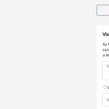
Vis
Az 
szo
a l