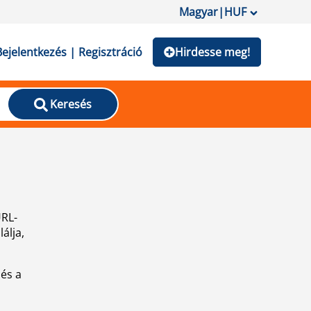
Magyar
|
HUF
Bejelentkezés | Regisztráció
Hirdesse meg!
Keresés
URL-
álja,
 és a