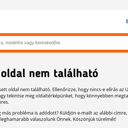
 oldal nem található
ett oldal nem található. Ellenőrizze, hogy nincs-e elírás az 
agy tekintse meg oldaltérképünket, hogy könnyebben megtal
eres.
g más probléma is adódott? Küldjön e-mailt az alábbi címre,
 leghamarabb válaszolunk Önnek. Köszönjük türelmét!