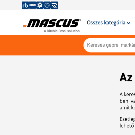
Összes kategória
Az
A keres
ben, v
amit k
Esetle
lehető