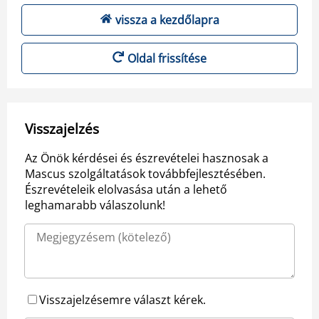
vissza a kezdőlapra
Oldal frissítése
Visszajelzés
Az Önök kérdései és észrevételei hasznosak a
Mascus szolgáltatások továbbfejlesztésében.
Észrevételeik elolvasása után a lehető
leghamarabb válaszolunk!
Visszajelzésemre választ kérek.