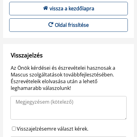
vissza a kezdőlapra
Oldal frissítése
Visszajelzés
Az Önök kérdései és észrevételei hasznosak a
Mascus szolgáltatások továbbfejlesztésében.
Észrevételeik elolvasása után a lehető
leghamarabb válaszolunk!
Visszajelzésemre választ kérek.