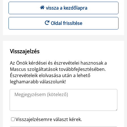
vissza a kezdőlapra
Oldal frissítése
Visszajelzés
Az Önök kérdései és észrevételei hasznosak a
Mascus szolgáltatások továbbfejlesztésében.
Észrevételeik elolvasása után a lehető
leghamarabb válaszolunk!
Visszajelzésemre választ kérek.