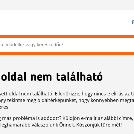
 oldal nem található
ett oldal nem található. Ellenőrizze, hogy nincs-e elírás az 
agy tekintse meg oldaltérképünket, hogy könnyebben megtal
eres.
g más probléma is adódott? Küldjön e-mailt az alábbi címre,
 leghamarabb válaszolunk Önnek. Köszönjük türelmét!