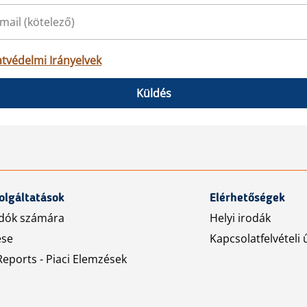
tvédelmi Irányelvek
Küldés
olgáltatások
Elérhetőségek
dók számára
Helyi irodák
ése
Kapcsolatfelvételi 
eports - Piaci Elemzések