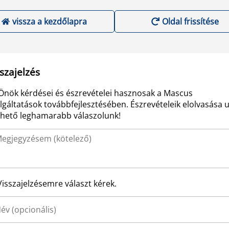
vissza a kezdőlapra
Oldal frissítése
szajelzés
Önök kérdései és észrevételei hasznosak a Mascus
lgáltatások továbbfejlesztésében. Észrevételeik elolvasása 
ehető leghamarabb válaszolunk!
Visszajelzésemre választ kérek.