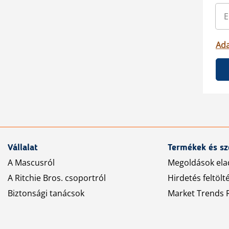
Ada
Vállalat
Termékek és sz
A Mascusról
Megoldások ela
A Ritchie Bros. csoportról
Hirdetés feltölt
Biztonsági tanácsok
Market Trends R