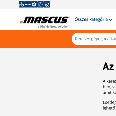
Összes kategória
Az
A keres
ben, v
amit k
Esetle
lehető