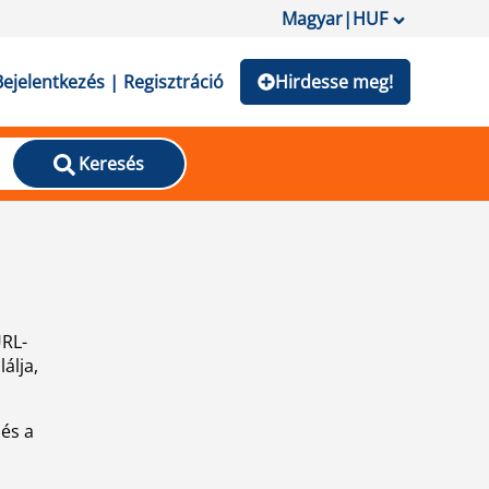
Magyar
|
HUF
Bejelentkezés | Regisztráció
Hirdesse meg!
Keresés
URL-
álja,
 és a