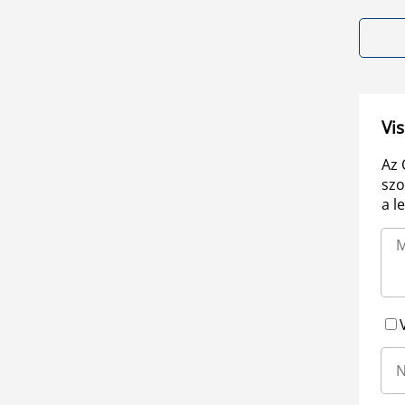
Vis
Az 
szo
a l