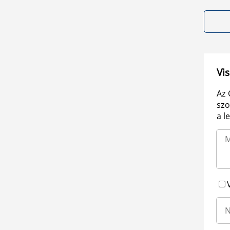
Vis
Az 
szo
a l