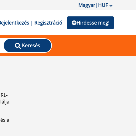
Magyar
|
HUF
Bejelentkezés | Regisztráció
Hirdesse meg!
Keresés
URL-
álja,
 és a