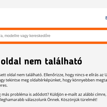
 oldal nem található
ett oldal nem található. Ellenőrizze, hogy nincs-e elírás az 
agy tekintse meg oldaltérképünket, hogy könnyebben megtal
eres.
g más probléma is adódott? Küldjön e-mailt az alábbi címre,
 leghamarabb válaszolunk Önnek. Köszönjük türelmét!