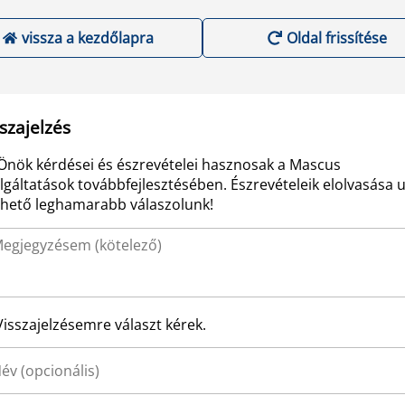
vissza a kezdőlapra
Oldal frissítése
szajelzés
Önök kérdései és észrevételei hasznosak a Mascus
lgáltatások továbbfejlesztésében. Észrevételeik elolvasása 
ehető leghamarabb válaszolunk!
Visszajelzésemre választ kérek.