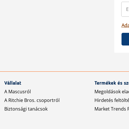
Ada
Vállalat
Termékek és sz
A Mascusról
Megoldások ela
A Ritchie Bros. csoportról
Hirdetés feltölt
Biztonsági tanácsok
Market Trends R