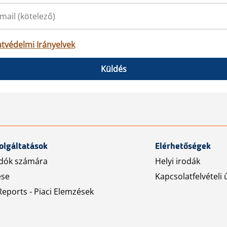
tvédelmi Irányelvek
Küldés
olgáltatások
Elérhetőségek
dók számára
Helyi irodák
ése
Kapcsolatfelvételi 
eports - Piaci Elemzések