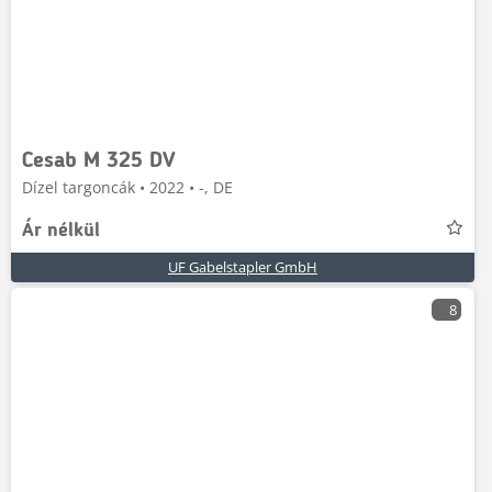
Cesab M 325 DV
Dízel targoncák • 2022 • -, DE
Ár nélkül
UF Gabelstapler GmbH
8