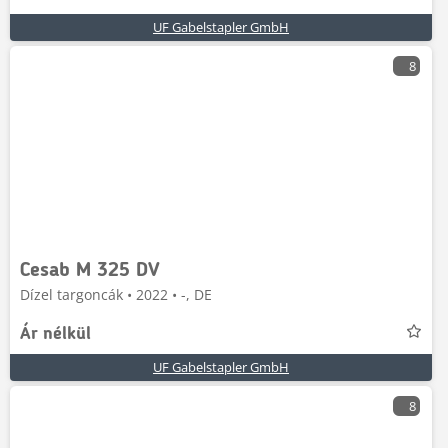
UF Gabelstapler GmbH
8
Cesab M 325 DV
Dízel targoncák • 2022 • -, DE
Ár nélkül
UF Gabelstapler GmbH
8