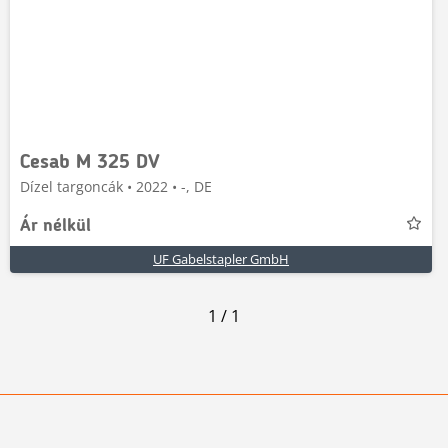
Cesab M 325 DV
Dízel targoncák • 2022 • -, DE
Ár nélkül
UF Gabelstapler GmbH
1
/
1