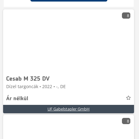
8
Cesab M 325 DV
Dízel targoncák • 2022 • -, DE
Ár nélkül
UF Gabelstapler GmbH
8