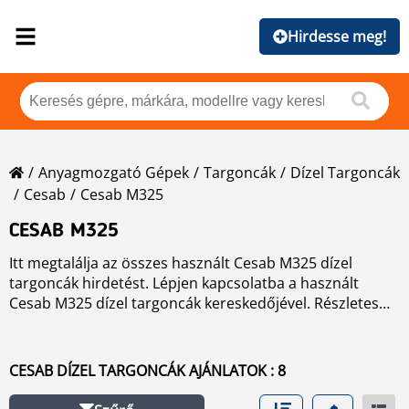
Hirdesse meg!
Anyagmozgató Gépek
Targoncák
Dízel Targoncák
Cesab
Cesab M325
CESAB M325
Itt megtalálja az összes használt Cesab M325 dízel
targoncák hirdetést. Lépjen kapcsolatba a használt
Cesab M325 dízel targoncák kereskedőjével. Részletes
adatokért, klikkeljen a fényképre, megjelenik a gép
termékkártyája és az eladó adatai.
CESAB DÍZEL TARGONCÁK AJÁNLATOK : 8