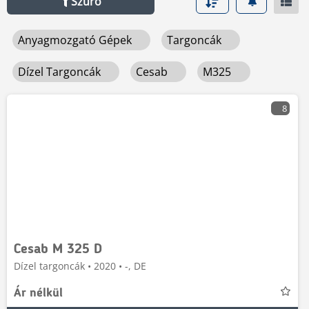
Szűrő
Anyagmozgató Gépek
Targoncák
Dízel Targoncák
Cesab
M325
8
Cesab M 325 D
Dízel targoncák • 2020 • -, DE
Ár nélkül