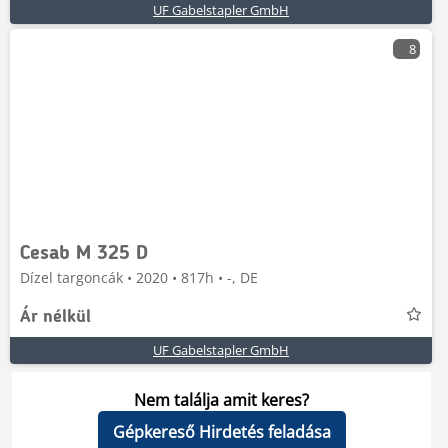
UF Gabelstapler GmbH
8
Cesab M 325 D
Dízel targoncák • 2020 • 817h • -, DE
Ár nélkül
UF Gabelstapler GmbH
Nem találja amit keres?
Gépkereső Hirdetés feladása