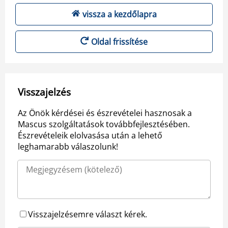
vissza a kezdőlapra
Oldal frissítése
Visszajelzés
Az Önök kérdései és észrevételei hasznosak a
Mascus szolgáltatások továbbfejlesztésében.
Észrevételeik elolvasása után a lehető
leghamarabb válaszolunk!
Visszajelzésemre választ kérek.