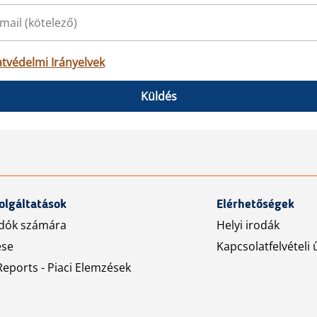
tvédelmi Irányelvek
Küldés
olgáltatások
Elérhetőségek
dók számára
Helyi irodák
ése
Kapcsolatfelvételi 
eports - Piaci Elemzések