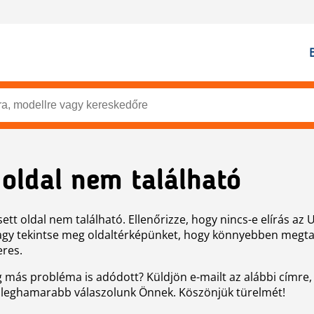
 oldal nem található
ett oldal nem található. Ellenőrizze, hogy nincs-e elírás az 
agy tekintse meg oldaltérképünket, hogy könnyebben megtal
eres.
g más probléma is adódott? Küldjön e-mailt az alábbi címre,
 leghamarabb válaszolunk Önnek. Köszönjük türelmét!