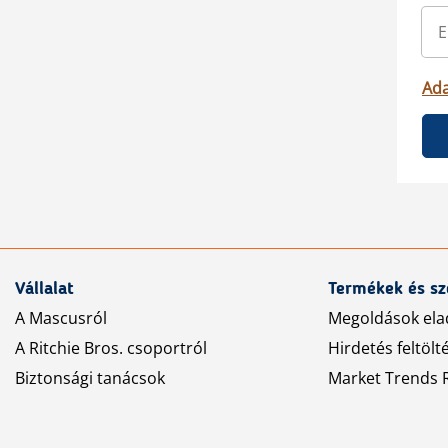
Ada
Vállalat
Termékek és sz
A Mascusról
Megoldások ela
A Ritchie Bros. csoportról
Hirdetés feltölt
Biztonsági tanácsok
Market Trends R