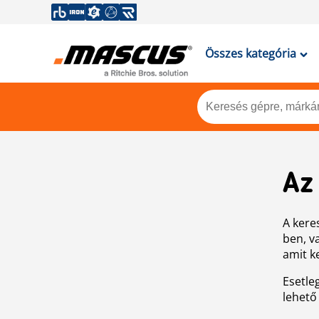
Összes kategória
Az
A keres
ben, v
amit k
Esetle
lehető