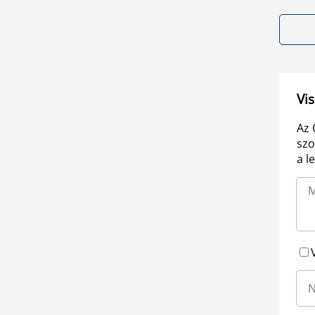
Vis
Az 
szo
a l