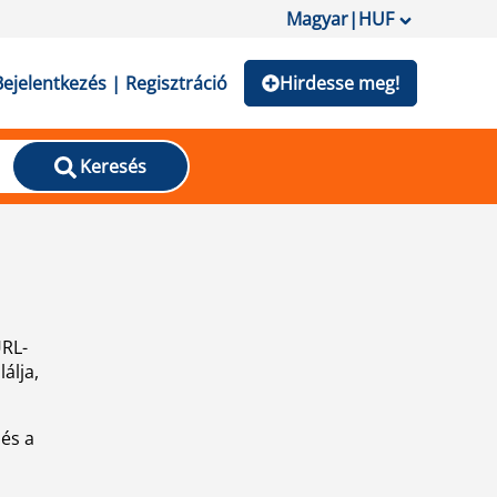
Magyar
|
HUF
Bejelentkezés | Regisztráció
Hirdesse meg!
Keresés
URL-
álja,
 és a