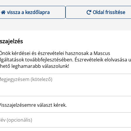
vissza a kezdőlapra
Oldal frissítése
szajelzés
Önök kérdései és észrevételei hasznosak a Mascus
lgáltatások továbbfejlesztésében. Észrevételeik elolvasása 
ehető leghamarabb válaszolunk!
Visszajelzésemre választ kérek.