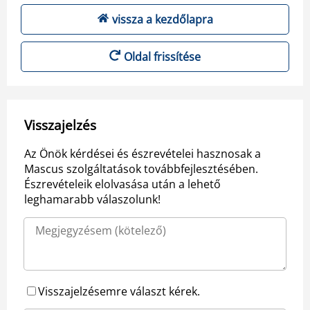
vissza a kezdőlapra
Oldal frissítése
Visszajelzés
Az Önök kérdései és észrevételei hasznosak a
Mascus szolgáltatások továbbfejlesztésében.
Észrevételeik elolvasása után a lehető
leghamarabb válaszolunk!
Visszajelzésemre választ kérek.