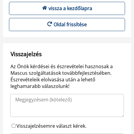
vissza a kezdőlapra
Oldal frissítése
Visszajelzés
Az Önök kérdései és észrevételei hasznosak a
Mascus szolgáltatások továbbfejlesztésében.
Észrevételeik elolvasása után a lehető
leghamarabb válaszolunk!
Visszajelzésemre választ kérek.