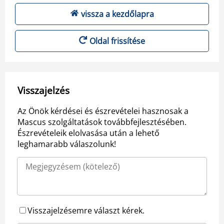
vissza a kezdőlapra
Oldal frissítése
Visszajelzés
Az Önök kérdései és észrevételei hasznosak a
Mascus szolgáltatások továbbfejlesztésében.
Észrevételeik elolvasása után a lehető
leghamarabb válaszolunk!
Visszajelzésemre választ kérek.