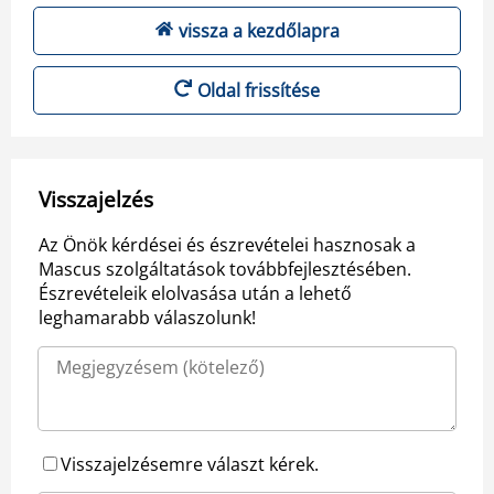
vissza a kezdőlapra
Oldal frissítése
Visszajelzés
Az Önök kérdései és észrevételei hasznosak a
Mascus szolgáltatások továbbfejlesztésében.
Észrevételeik elolvasása után a lehető
leghamarabb válaszolunk!
Visszajelzésemre választ kérek.