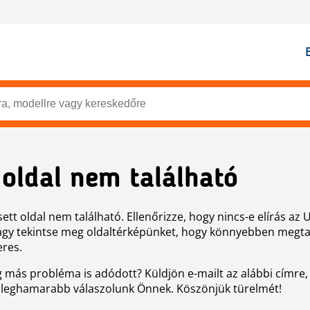
 oldal nem található
ett oldal nem található. Ellenőrizze, hogy nincs-e elírás az 
agy tekintse meg oldaltérképünket, hogy könnyebben megtal
eres.
g más probléma is adódott? Küldjön e-mailt az alábbi címre,
 leghamarabb válaszolunk Önnek. Köszönjük türelmét!