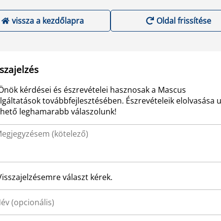
vissza a kezdőlapra
Oldal frissítése
szajelzés
Önök kérdései és észrevételei hasznosak a Mascus
lgáltatások továbbfejlesztésében. Észrevételeik elolvasása 
ehető leghamarabb válaszolunk!
Visszajelzésemre választ kérek.