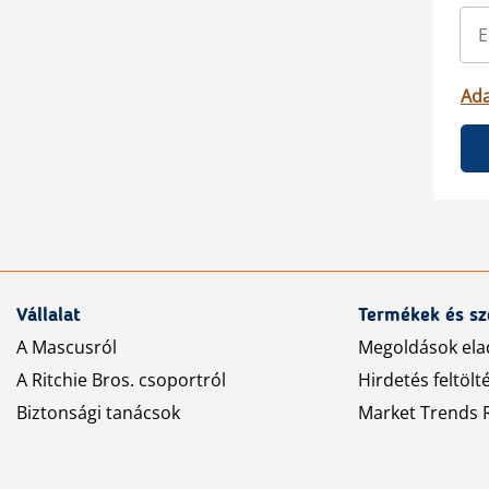
Ada
Vállalat
Termékek és sz
A Mascusról
Megoldások ela
A Ritchie Bros. csoportról
Hirdetés feltölt
Biztonsági tanácsok
Market Trends R