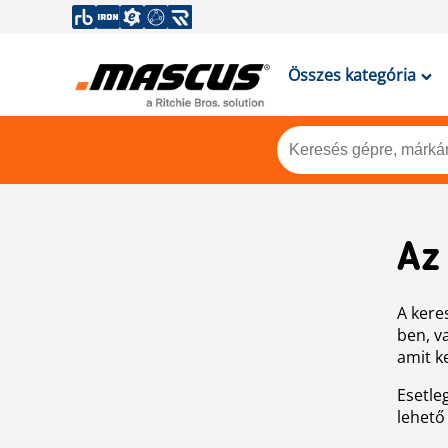
Összes kategória
Az
A keres
ben, v
amit k
Esetle
lehető