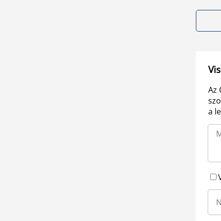
Vis
Az 
szo
a l