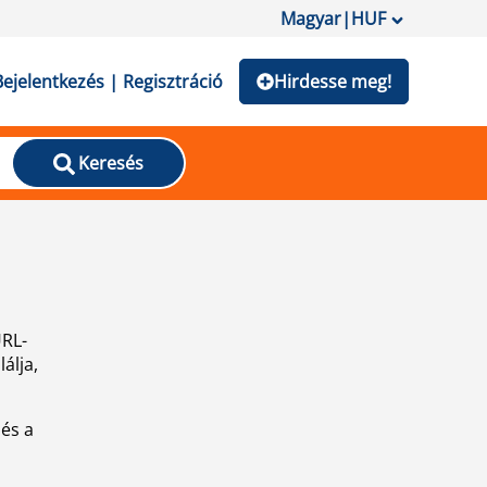
Magyar
|
HUF
Bejelentkezés | Regisztráció
Hirdesse meg!
Keresés
URL-
álja,
 és a