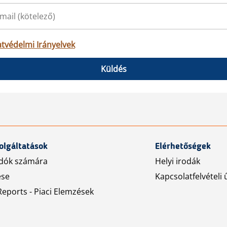
tvédelmi Irányelvek
Küldés
olgáltatások
Elérhetőségek
dók számára
Helyi irodák
ése
Kapcsolatfelvételi 
eports - Piaci Elemzések