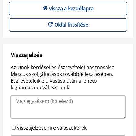
vissza a kezdőlapra
Oldal frissítése
Visszajelzés
Az Önök kérdései és észrevételei hasznosak a
Mascus szolgáltatások továbbfejlesztésében.
Észrevételeik elolvasása után a lehető
leghamarabb válaszolunk!
Visszajelzésemre választ kérek.