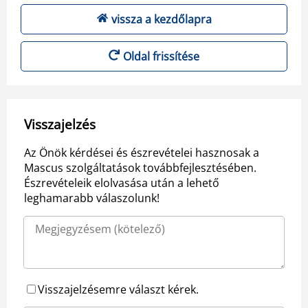
vissza a kezdőlapra
Oldal frissítése
Visszajelzés
Az Önök kérdései és észrevételei hasznosak a
Mascus szolgáltatások továbbfejlesztésében.
Észrevételeik elolvasása után a lehető
leghamarabb válaszolunk!
Visszajelzésemre választ kérek.