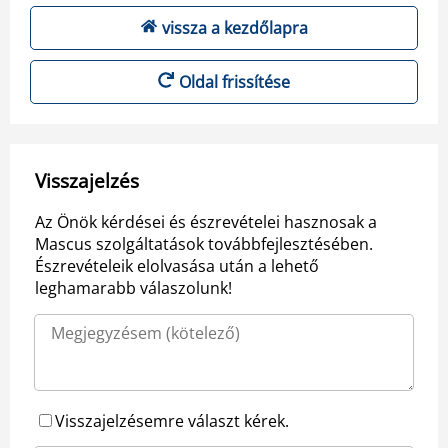
vissza a kezdőlapra
Oldal frissítése
Visszajelzés
Az Önök kérdései és észrevételei hasznosak a
Mascus szolgáltatások továbbfejlesztésében.
Észrevételeik elolvasása után a lehető
leghamarabb válaszolunk!
Visszajelzésemre választ kérek.